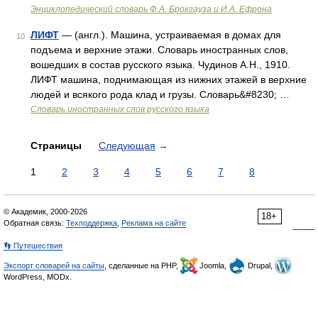
Энциклопедический словарь Ф.А. Брокгауза и И.А. Ефрона
ЛИФТ
— (англ.). Машина, устраиваемая в домах для
10
подъема и верхние этажи. Словарь иностранных слов,
вошедших в состав русского языка. Чудинов А.Н., 1910.
ЛИФТ машина, поднимающая из нижних этажей в верхние
людей и всякого рода клад и грузы. Словарь&#8230; …
Словарь иностранных слов русского языка
Страницы
Следующая
→
1
2
3
4
5
6
7
8
© Академик, 2000-2026
18+
Обратная связь:
Техподдержка
,
Реклама на сайте
👣 Путешествия
Экспорт словарей на сайты
, сделанные на PHP,
Joomla,
Drupal,
WordPress, MODx.