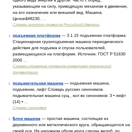
одного вида энергии в другой. Часто с опред.,
указывающим на силу, приводящую механизм в движение,
на его назначение или внешний вид. Машина.
Целое&#8230; …
Словарь золотого промысла Российской Империи
подъемная платформа
— 3.1.15 подъемная платформа:
4
Стационарная грузоподъемная машина периодического
действия для подъема и спуска пользователей,
размещающихся на платформе. Источник: ГОСТ Р 51630
2000 …
Словарь-справочник терминов нормативно-технической
документации
подымательная машина
— подъемная машина,
5
подъемник, лифт Словарь русских синонимов.
подымательная машина сущ., кол во синонимов: 3 • лифт
(14) • …
Словарь синонимов
Блок машина
— простая машина, состоящая из
6
деревянного или металлического круга, обращающегося на
своей оси. На наружном ободе круга сделан желоб, по