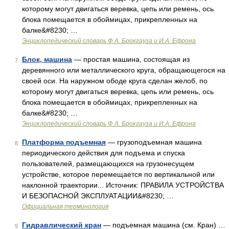
которому могут двигаться веревка, цепь или ремень, ось
блока помещается в обоймицах, прикрепленных на
балке&#8230; …
Энциклопедический словарь Ф.А. Брокгауза и И.А. Ефрона
Блок, машина
— простая машина, состоящая из
7
деревянного или металлического круга, обращающегося на
своей оси. На наружном ободе круга сделан желоб, по
которому могут двигаться веревка, цепь или ремень, ось
блока помещается в обоймицах, прикрепленных на
балке&#8230; …
Энциклопедический словарь Ф.А. Брокгауза и И.А. Ефрона
Платформа подъемная
— грузоподъемная машина
8
периодического действия для подъема и спуска
пользователей, размещающихся на грузонесущем
устройстве, которое перемещается по вертикальной или
наклонной траектории... Источник: ПРАВИЛА УСТРОЙСТВА
И БЕЗОПАСНОЙ ЭКСПЛУАТАЦИИ&#8230; …
Официальная терминология
Гидравлический кран
— подъемная машина (см. Кран) …
9